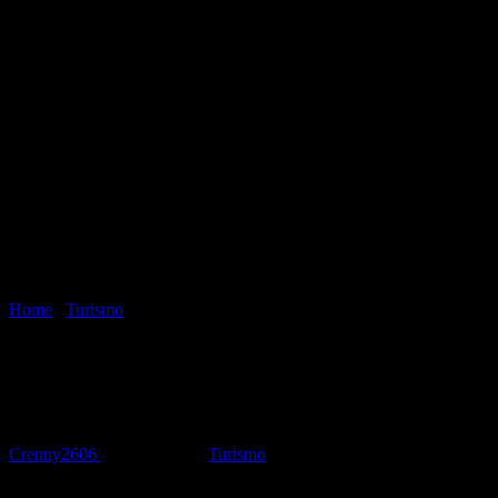
Home
/
Turismo
/
Las Terrenas – Samaná – República Dominicana
Las Terrenas – Samaná – República
Dominicana
Crenny2606
junio 12, 2023
Turismo