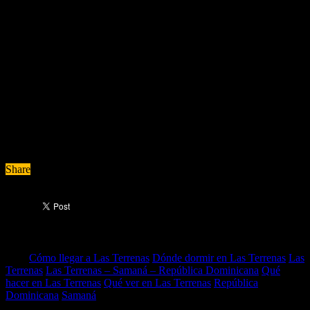
Only Hacienda Terra Taina, The Peninsula House.
¿Cuales son los mejores hoteles en Las
Terrenas con piscina?
Un hotel con piscina siempre es una apuesta segura para disfrutar de
una completa estancia en cualquier escapada. Sin duda, los hoteles
con piscina son los más demandados de la zona por este motivo. Te
informamos de nuestro ranking de mejores hoteles con
piscina
Bahia Principe Grand El Portillo – All Inclusive,
Viva
Wyndham V Samana – Adults Only – All Inclusive, Sublime
Samana.
Share
Tags
Cómo llegar a Las Terrenas
Dónde dormir en Las Terrenas
Las
Terrenas
Las Terrenas – Samaná – República Dominicana
Qué
hacer en Las Terrenas
Qué ver en Las Terrenas
República
Dominicana
Samaná