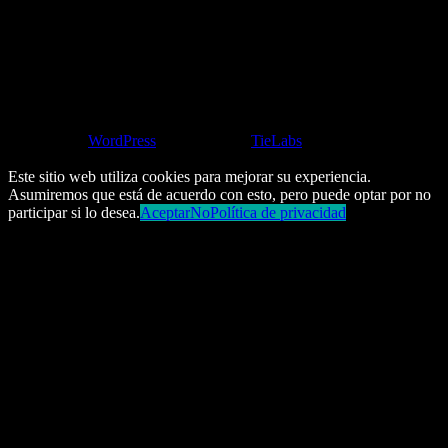
Powered by
WordPress
| Designed by
TieLabs
© Copyright 2026, All Rights Reserved
Este sitio web utiliza cookies para mejorar su experiencia.
Asumiremos que está de acuerdo con esto, pero puede optar por no
participar si lo desea.
Aceptar
No
Política de privacidad